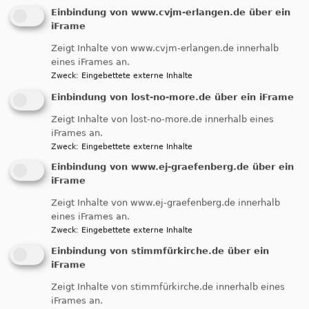
Gemeinde
Einbindung von www.cvjm-erlangen.de über ein
iFrame
Zeigt Inhalte von www.cvjm-erlangen.de innerhalb
Diakonie für Kinder und
eines iFrames an.
Zweck
:
Eingebettete externe Inhalte
Jugend e. V.
Einbindung von lost-no-more.de über ein iFrame
Zeigt Inhalte von lost-no-more.de innerhalb eines
In unseren Kindertagesstätten heißen wir Kinder
iFrames an.
unabhängig von ihrer Konfession willkommen.
Zweck
:
Eingebettete externe Inhalte
übe
Weiterlesen
Einbindung von www.ej-graefenberg.de über ein
iFrame
Dia
für
Zeigt Inhalte von www.ej-graefenberg.de innerhalb
Kin
eines iFrames an.
Miteinander-
Zweck
:
Eingebettete externe Inhalte
und
Jug
Füreinander e.V.
Einbindung von stimmfürkirche.de über ein
e.
iFrame
V.
Zeigt Inhalte von stimmfürkirche.de innerhalb eines
Ehrenamtliche Nachbarschafts - und
iFrames an.