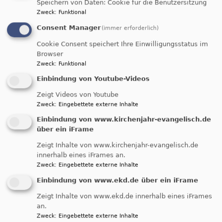
Speichern von Daten: Cookie für die Benutzersitzung
Zweck
:
Funktional
Consent Manager
(immer erforderlich)
Cookie Consent speichert Ihre Einwilligungsstatus im
Browser
Zweck
:
Funktional
Einbindung von Youtube-Videos
Neunkirchen Ermreuth
Zeigt Videos von Youtube
Evangelisch-Lutherische Pfarrei
Zweck
:
Eingebettete externe Inhalte
Einbindung von www.kirchenjahr-evangelisch.de
Hauptnavigation
über ein iFrame
Zeigt Inhalte von www.kirchenjahr-evangelisch.de
innerhalb eines iFrames an.
Startseite
Vereine der Gemeinde
Zweck
:
Eingebettete externe Inhalte
Einbindung von www.ekd.de über ein iFrame
Vereine der
Zeigt Inhalte von www.ekd.de innerhalb eines iFrames
an.
Zweck
:
Eingebettete externe Inhalte