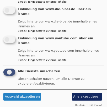
Nächstenhilfe
Zweck
:
Eingebettete externe Inhalte
übe
Weiterlesen
Einbindung von www.die-bibel.de über ein
Mit
iFrame
Für
Zeigt Inhalte von www.die-bibel.de innerhalb eines
e.V.
iFrames an.
Evangelischer
Zweck
:
Eingebettete externe Inhalte
Kirchbauverein
Einbindung von www.youtube.com über ein
iFrame
übe
Weiterlesen
Zeigt Inhalte von www.youtube.com innerhalb eines
Eva
iFrames an.
Kir
Zweck
:
Eingebettete externe Inhalte
Alle Dienste umschalten
Diesen Schalter nutzen, um alle Dienste zu
aktivieren/deaktivieren.
Auswahl akzeptieren
Alle akzeptieren
Hauptnavigation
Fußbereichsmenü
Unsere Gemeinde
Impressum
Realisiert mit Klaro!
Termine
Kontakt