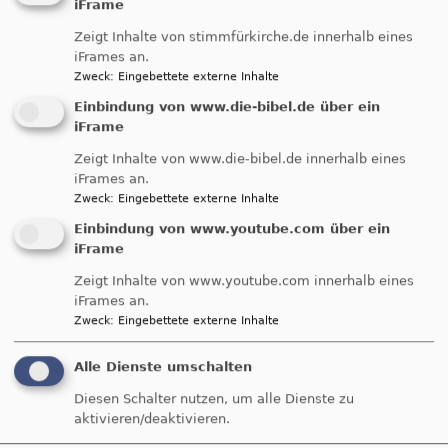
iFrame
Zeigt Inhalte von stimmfürkirche.de innerhalb eines
Termine der kommenden Konzerte
iFrames an.
Zweck
:
Eingebettete externe Inhalte
Einbindung von www.die-bibel.de über ein
iFrame
Zurück
Weit
Zeigt Inhalte von www.die-bibel.de innerhalb eines
So, 27.9. 18 Uhr
So, 4.10. 17 Uhr
iFrames an.
„Musik und mehr“ – Der etwas
First English Handbell Choir
Zweck
:
Eingebettete externe Inhalte
andere Gottesdienst
Handglockenchor Nürnberg
Einbindung von www.youtube.com über ein
iFrame
Zeigt Inhalte von www.youtube.com innerhalb eines
iFrames an.
Zweck
:
Eingebettete externe Inhalte
Alle Dienste umschalten
Diesen Schalter nutzen, um alle Dienste zu
aktivieren/deaktivieren.