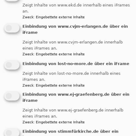
Zeigt Inhalte von www.ekd.de innerhalb eines iFrames
Startseite
Musik
Konzerte in der Christuskirche
an.
Zweck
:
Eingebettete externe Inhalte
Einbindung von www.cvjm-erlangen.de über ein
Konzerte in der
iFrame
Christuskirche
Zeigt Inhalte von www.cvjm-erlangen.de innerhalb
eines iFrames an.
Zweck
:
Eingebettete externe Inhalte
Einbindung von lost-no-more.de über ein iFrame
Musikalische und sonstige Veranstaltungen sind eine
Zeigt Inhalte von lost-no-more.de innerhalb eines
große Bereicherung für unsere Gemeinde. Unser
iFrames an.
Konzertteam kümmert sich darum, dass solche
Zweck
:
Eingebettete externe Inhalte
Aufführungen regelmäßig in der Christuskirche
Einbindung von www.ej-graefenberg.de über ein
stattfinden können. Es besteht aus vier ständigen
iFrame
Mitgliedern (Pfarrer Axel Bertholdt, Dr. Birgit
Zeigt Inhalte von www.ej-graefenberg.de innerhalb
Benedek, Dr. Constanze Pott und Ralf Sauer). Die
eines iFrames an.
Leitung des Teams liegt seit Anfang 2013 in den
Zweck
:
Eingebettete externe Inhalte
Händen von Ralf Sauer.
Einbindung von stimmfürkirche.de über ein