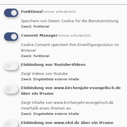
Funktional
(immer erforderlich)
Speichern von Daten: Cookie für die Benutzersitzung
Zweck
:
Funktional
Consent Manager
(immer erforderlich)
Cookie Consent speichert Ihre Einwilligungsstatus im
Browser
Neunkirchen Ermreuth
Zweck
:
Funktional
Evangelisch-Lutherische Pfarrei
Einbindung von Youtube-Videos
Hauptnavigation
Zeigt Videos von Youtube
Zweck
:
Eingebettete externe Inhalte
Einbindung von www.kirchenjahr-evangelisch.de
über ein iFrame
Zeigt Inhalte von www.kirchenjahr-evangelisch.de
innerhalb eines iFrames an.
Zweck
:
Eingebettete externe Inhalte
Einbindung von www.ekd.de über ein iFrame