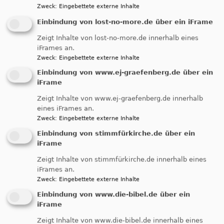
Erfahrungen, meine Lebenswelt und meine
Zweck
:
Eingebettete externe Inhalte
Geschichte gefärbt ist. Aber es hilft mir, wenn du
Einbindung von lost-no-more.de über ein iFrame
mir etwas von deinem Glauben mitteilst. Deine
Zeigt Inhalte von lost-no-more.de innerhalb eines
Glaubensansichten können mein Leben bereichern:
iFrames an.
Sie können mich bestätigen oder mir Impulse
Zweck
:
Eingebettete externe Inhalte
geben, wie ich mein Leben „aus der Perspektive
Einbindung von www.ej-graefenberg.de über ein
Gottes“ auch sehen könnte. Befreiter vielleicht.
iFrame
Liebevoller. Verantwortlicher. Gemeinschaftlicher.
Zeigt Inhalte von www.ej-graefenberg.de innerhalb
eines iFrames an.
Mit dem Projekt „Was glaubst denn du?“ laden wir
Zweck
:
Eingebettete externe Inhalte
zum Austausch ein: in offenen Gruppen über eine
Einbindung von stimmfürkirche.de über ein
biblische Geschichte, über Kunstwerke von
iFrame
Jugendlichen, bei der persönlichen Wahrnehmung
der Christuskirche.
Zeigt Inhalte von stimmfürkirche.de innerhalb eines
iFrames an.
Zweck
:
Eingebettete externe Inhalte
Einbindung von www.die-bibel.de über ein
Termine - Glaubensgespräche
iFrame
Zeigt Inhalte von www.die-bibel.de innerhalb eines