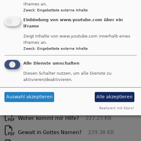
iFrames an.
Zweck
:
Eingebettete externe Inhalte
"Rückblenden"
Einbindung von www.youtube.com über ein
iFrame
hier finden Sie zu unseren besprochen Themen ein
paar Notzien die in einer Art "Fakten-Check" - noch
Zeigt Inhalte von www.youtube.com innerhalb eines
iFrames an.
das eine oder andere Argument mit
Zweck
:
Eingebettete externe Inhalte
Hintergrundwissen ergänzt.
Alle Dienste umschalten
Fremd im eigenen Land - Was macht uns
Diesen Schalter nutzen, um alle Dienste zu
Angst
aktivieren/deaktivieren.
186.92 KB
Wie gehen wir mit Spaltungen um?
Auswahl akzeptieren
Alle akzeptieren
167.88 KB
Realisiert mit Klaro!
Woher kommt mir Hilfe?
227.23 KB
Gewalt in Gottes Namen?
229.38 KB