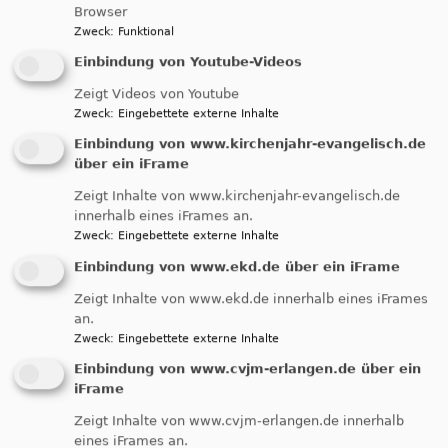
Browser
Zweck
:
Funktional
Startseite
Gemeindeleben
Über den Glauben reden
Was glaubst denn du?
Einbindung von Youtube-Videos
Zeigt Videos von Youtube
Zweck
:
Eingebettete externe Inhalte
Was glaubst denn
Einbindung von www.kirchenjahr-evangelisch.de
über ein iFrame
du?
Zeigt Inhalte von www.kirchenjahr-evangelisch.de
innerhalb eines iFrames an.
Zweck
:
Eingebettete externe Inhalte
Glaube ist immer persönlich. Auch wenn er
Einbindung von www.ekd.de über ein iFrame
meistens zu einem bestimmten „Glaubenssystem“
Zeigt Inhalte von www.ekd.de innerhalb eines iFrames
gehört: zum christlichen, zum muslimischen oder
an.
jüdischen oder noch einem anderen; zum römisch-
Zweck
:
Eingebettete externe Inhalte
katholischen, evangelisch-lutherischen, evangelisch-
Einbindung von www.cvjm-erlangen.de über ein
reformierten oder einer anderen „Konfession“.
iFrame
„Mein Glaube“ unterscheidet sich immer von
Zeigt Inhalte von www.cvjm-erlangen.de innerhalb
„deinem Glauben“, weil er durch meine
eines iFrames an.