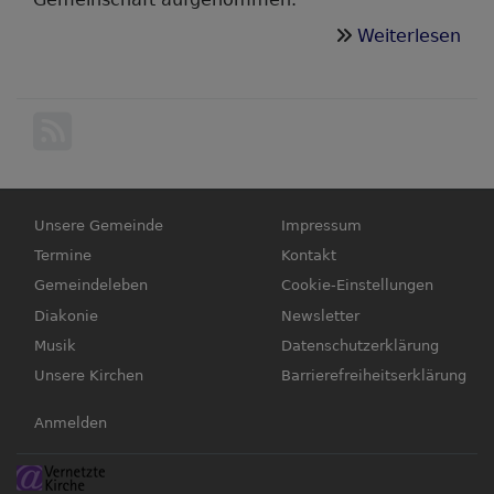
übe
Weiterlesen
Tau
Hauptnavigation
Fußbereichsmenü
Unsere Gemeinde
Impressum
Termine
Kontakt
Gemeindeleben
Cookie-Einstellungen
Diakonie
Newsletter
Musik
Datenschutzerklärung
Unsere Kirchen
Barrierefreiheitserklärung
Benutzermenü
Anmelden