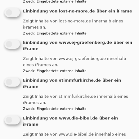
Zweck
:
Eingebettete externe Inhalte
Einbindung von lost-no-more.de über ein iFrame
Familiengottesdienst & Ökumenischer
Familienstützpunkt
Zeigt Inhalte von lost-no-more.de innerhalb eines
iFrames an.
übe
Weiterlesen
Zweck
:
Eingebettete externe Inhalte
Ang
Einbindung von www.ej-graefenberg.de über ein
für
iFrame
Fam
Eltern-Kind-Gruppen
Zeigt Inhalte von www.ej-graefenberg.de innerhalb
eines iFrames an.
Zweck
:
Eingebettete externe Inhalte
übe
Weiterlesen
Einbindung von stimmfürkirche.de über ein
Elt
iFrame
Kin
Zeigt Inhalte von stimmfürkirche.de innerhalb eines
Gru
iFrames an.
Lost ¿unday
Zweck
:
Eingebettete externe Inhalte
Einbindung von www.die-bibel.de über ein
Die Band Lost ¿unday unterstützt und bereichert
iFrame
die Familiengottesdienste
Zeigt Inhalte von www.die-bibel.de innerhalb eines