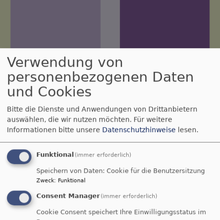
Verwendung von
personenbezogenen Daten
und Cookies
Neunkirchen Ermreuth
Evangelisch-Lutherische Pfarrei
Bitte die Dienste und Anwendungen von Drittanbietern
auswählen, die wir nutzen möchten.
Für weitere
Hauptnavigation
Informationen bitte unsere
Datenschutzhinweise
lesen.
Funktional
(immer erforderlich)
Startseite
Familien
Speichern von Daten: Cookie für die Benutzersitzung
Zweck
:
Funktional
Familien
Consent Manager
(immer erforderlich)
Cookie Consent speichert Ihre Einwilligungsstatus im