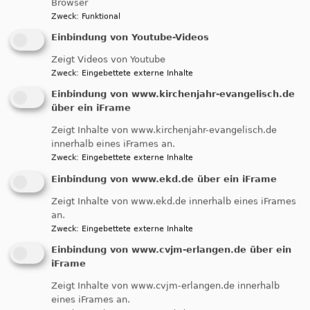
Browser
Zweck
:
Funktional
Kindergottesdienste
Einbindung von Youtube-Videos
Zeigt Videos von Youtube
Kindergottesdienst parallel zum
Zweck
:
Eingebettete externe Inhalte
Hauptgottesdienst um 10 Uhr für alle Kinder von
Einbindung von www.kirchenjahr-evangelisch.de
ca. 6 bis 12 Jahren
über ein iFrame
übe
Weiterlesen
Zeigt Inhalte von www.kirchenjahr-evangelisch.de
innerhalb eines iFrames an.
Kin
Zweck
:
Eingebettete externe Inhalte
Einbindung von www.ekd.de über ein iFrame
Ökumenischer
Zeigt Inhalte von www.ekd.de innerhalb eines iFrames
Familienstützpukt
an.
Zweck
:
Eingebettete externe Inhalte
übe
Weiterlesen
Öku
Einbindung von www.cvjm-erlangen.de über ein
iFrame
Fam
Zeigt Inhalte von www.cvjm-erlangen.de innerhalb
Angebote für Familien
eines iFrames an.