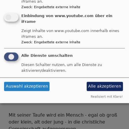
iFrames an.
übe
Weiterlesen
Zweck
:
Eingebettete externe Inhalte
Los
Einbindung von www.youtube.com über ein
¿un
iFrame
Diakonie für Kinder und
Zeigt Inhalte von www.youtube.com innerhalb eines
iFrames an.
Jugend e. V.
Zweck
:
Eingebettete externe Inhalte
Alle Dienste umschalten
In unseren Kindertagesstätten heißen wir Kinder
unabhängig von ihrer Konfession willkommen.
Diesen Schalter nutzen, um alle Dienste zu
aktivieren/deaktivieren.
übe
Weiterlesen
Dia
für
Auswahl akzeptieren
Alle akzeptieren
Kin
Taufe
Realisiert mit Klaro!
und
Jug
e.
Mit seiner Taufe wird ein Mensch - egal ob groß
V.
oder klein, alt oder jung - in die christliche
Gemeinschaft aufgenommen.