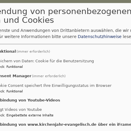
n Ermreuth
endung von personenbezogene
 und Cookies
ei
ienste und Anwendungen von Drittanbietern auswählen, die wir
ür weitere Informationen bitte unsere
Datenschutzhinweise
lese
ndeleben
Diakonie
Musik
Unsere Kirchen
nktional
(immer erforderlich)
ichern von Daten: Cookie für die Benutzersitzung
ck
:
Funktional
nsent Manager
(immer erforderlich)
kie Consent speichert Ihre Einwilligungsstatus im Browser
ck
:
Funktional
nbindung von Youtube-Videos
gt Videos von Youtube
ck
:
Eingebettete externe Inhalte
nbindung von www.kirchenjahr-evangelisch.de über ein iFram
e Brautleute um den Segen und die Begleitung Gottes in