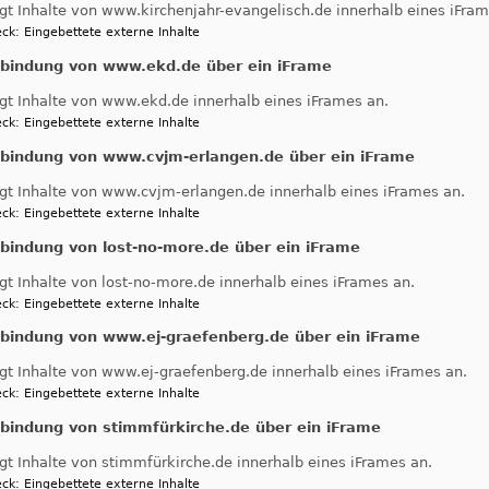
gt Inhalte von www.kirchenjahr-evangelisch.de innerhalb eines iFram
ck
:
Eingebettete externe Inhalte
nbindung von www.ekd.de über ein iFrame
gt Inhalte von www.ekd.de innerhalb eines iFrames an.
ck
:
Eingebettete externe Inhalte
nbindung von www.cvjm-erlangen.de über ein iFrame
gt Inhalte von www.cvjm-erlangen.de innerhalb eines iFrames an.
ck
:
Eingebettete externe Inhalte
Fußbereichsmenü
B
Impressum
nbindung von lost-no-more.de über ein iFrame
Kontakt
gt Inhalte von lost-no-more.de innerhalb eines iFrames an.
Cookie-Einstellungen
ck
:
Eingebettete externe Inhalte
Newsletter
nbindung von www.ej-graefenberg.de über ein iFrame
Datenschutzerklärung
gt Inhalte von www.ej-graefenberg.de innerhalb eines iFrames an.
Barrierefreiheitserklärung
ck
:
Eingebettete externe Inhalte
nbindung von stimmfürkirche.de über ein iFrame
gt Inhalte von stimmfürkirche.de innerhalb eines iFrames an.
ck
:
Eingebettete externe Inhalte