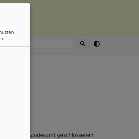
n
 nutzen
n.
Suche
e
 der vor dem Standesamt geschlossenen